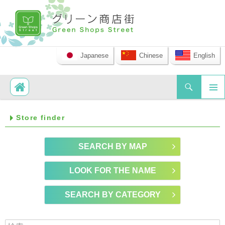
Japanese
Chinese
English
Search
SKIP TO CONTENT
PRIM
Store finder
MEN
SEARCH BY MAP
LOOK FOR THE NAME
SEARCH BY CATEGORY
検索: