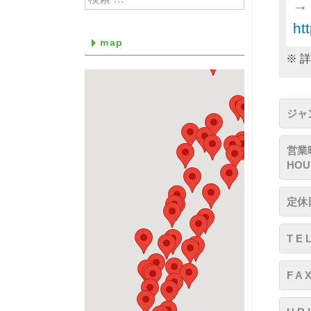
→
ht
map
※ 
ジャン
営業時
HOU
定休日
T E 
F A 