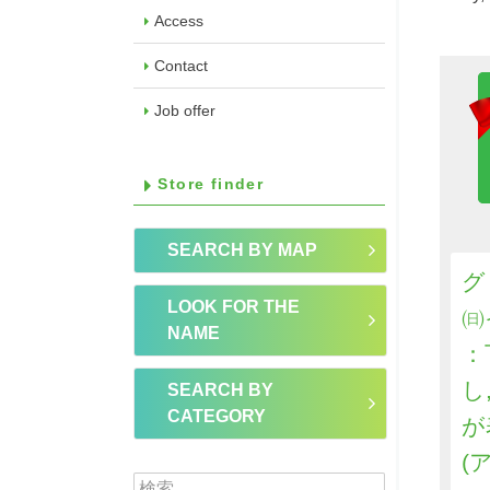
Access
Contact
Job offer
Store finder
SEARCH BY MAP
グ
LOOK FOR THE
㈰
NAME
：
し
SEARCH BY
CATEGORY
が
(ア
検索: