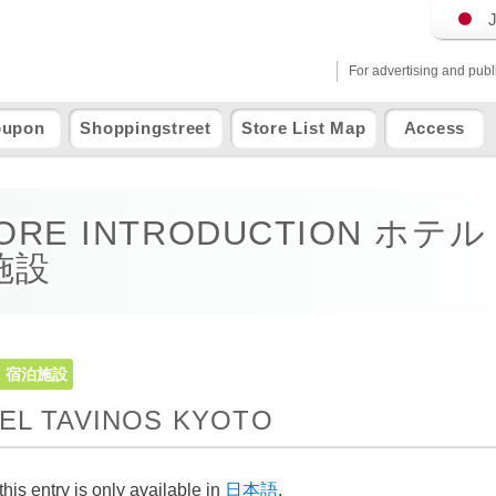
For advertising and publ
oupon
Shoppingstreet
Store List Map
Access
ORE INTRODUCTION ホテ
施設
・宿泊施設
EL TAVINOS KYOTO
this entry is only available in
日本語
.