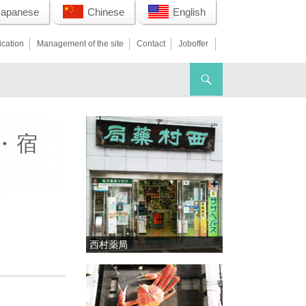
Japanese
Chinese
English
ication
Management of the site
Contact
Joboffer
ル・宿
西村薬局