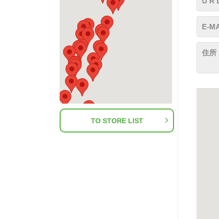
U R 
E-MA
住所 
TO STORE LIST