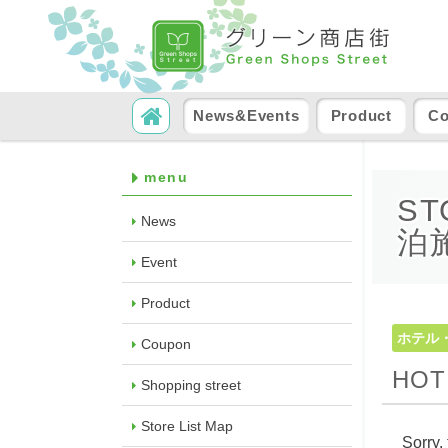
SKIP TO CONTENT
Search
News&Events
Product
C
menu
ST
News
泊
Event
Product
ホテル
Coupon
HOT
Shopping street
Store List Map
Sorry, 