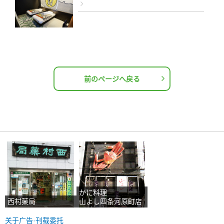
前のページへ戻る
かに料理
西村薬局
山よし四条河原町店
关于广告·刊载委托