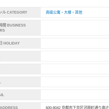
ル CATEGORY
高级公寓・大楼・其他
間 BUSINESS
RS
 HOLIDAY
L
X
L
IL
ADDRESS
600-8042 京都市下京区河原町通り高