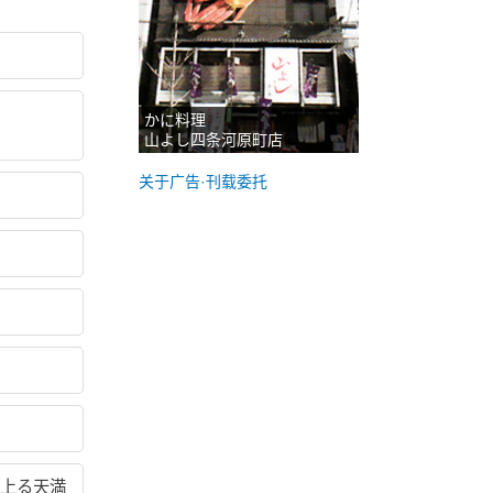
かに料理
山よし四条河原町店
关于广告·刊载委托
辻上る天満