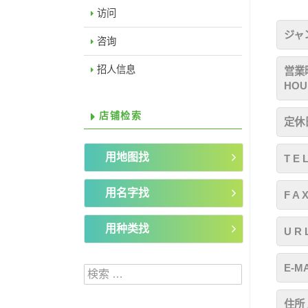
访问
ジャン
咨询
招人信息
営業時
HOU
店铺检索
定休日
用地图找
T E 
用名字找
F A 
用种类找
U R 
E-MA
検索:
住所 