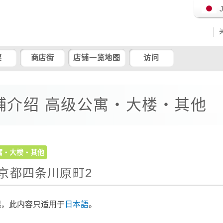
票
商店街
店铺一览地图
访问
铺介绍 高级公寓・大楼・其他
寓・大楼・其他
京都四条川原町2
起，此内容只适用于
日本語
。