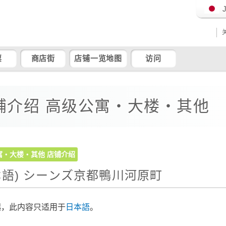
票
商店街
店铺一览地图
访问
铺介绍 高级公寓・大楼・其他
寓・大楼・其他
店铺介绍
本語) シーンズ京都鴨川河原町
起，此内容只适用于
日本語
。