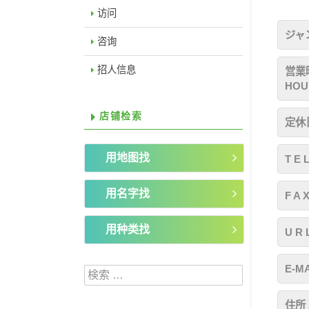
访问
ジャン
咨询
招人信息
営業時
HOU
店铺检索
定休日
用地图找
T E 
用名字找
F A 
用种类找
U R 
E-MA
検索:
住所 