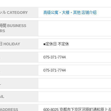
ル CATEGORY
高级公寓・大楼・其他
店铺介绍
間 BUSINESS
RS
 HOLIDAY
■定休日 不定休
L
075-371-7744
X
075-371-7744
L
IL
ADDRESS
600-8025 京都市下京区河原町通松原上