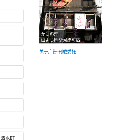
かに料理
山よし四条河原町店
关于广告·刊载委托
る清水町