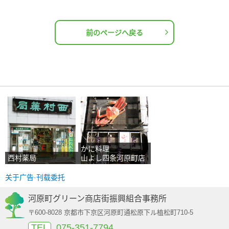
前のページへ戻る
かに料理
西村薬局
山よし四条河原町店
关于广告·刊载委托
河原町グリーン商店街振興組合事務所
〒600-8028 京都市下京区河原町通松原下ル植松町710-5
TEL
075-351-7794