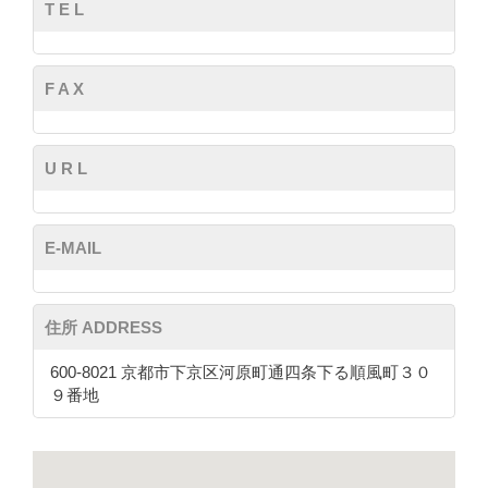
T E L
F A X
U R L
E-MAIL
住所 ADDRESS
600-8021 京都市下京区河原町通四条下る順風町３０
９番地