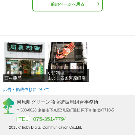
前のページへ戻る
かに料理
西村薬局
山よし四条河原町店
広告・掲載依頼について
河原町グリーン商店街振興組合事務所
〒600-8028 京都市下京区河原町通松原下ル植松町710-5
TEL
075-351-7794
2015 © boby Digital Communication Co.,Ltd.