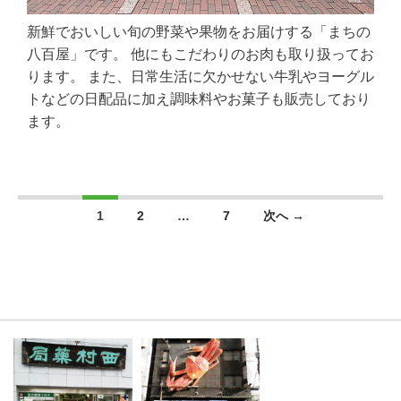
新鮮でおいしい旬の野菜や果物をお届けする「まちの
八百屋」です。 他にもこだわりのお肉も取り扱ってお
ります。 また、日常生活に欠かせない牛乳やヨーグル
トなどの日配品に加え調味料やお菓子も販売しており
ます。
投稿ナビゲーション
1
2
…
7
次へ →