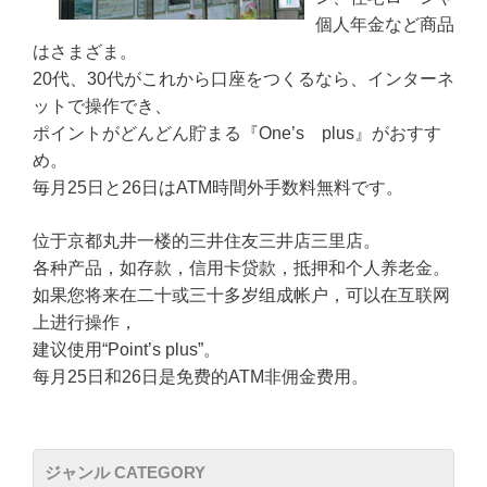
個人年金など商品
はさまざま。
20代、30代がこれから口座をつくるなら、インターネ
ットで操作でき、
ポイントがどんどん貯まる『One’s plus』がおすす
め。
毎月25日と26日はATM時間外手数料無料です。
位于京都丸井一楼的三井住友三井店三里店。
各种产品，如存款，信用卡贷款，抵押和个人养老金。
如果您将来在二十或三十多岁组成帐户，可以在互联网
上进行操作，
建议使用“Point’s plus”。
每月25日和26日是免费的ATM非佣金费用。
ジャンル CATEGORY