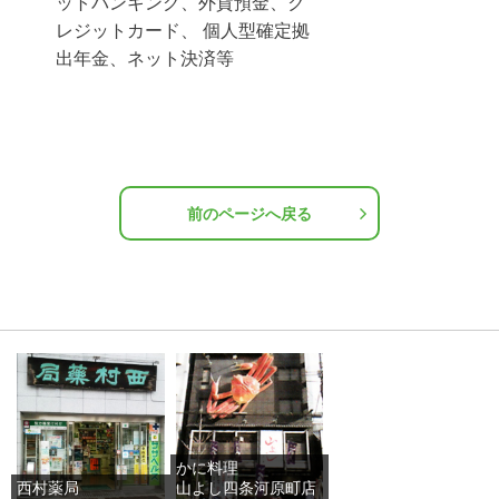
ットバンキング、外貨預金、ク
レジットカード、 個人型確定拠
出年金、ネット決済等
前のページへ戻る
かに料理
西村薬局
山よし四条河原町店