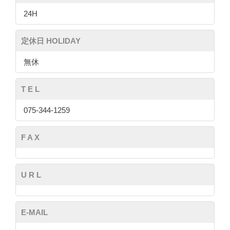
24H
定休日 HOLIDAY
無休
T E L
075-344-1259
F A X
U R L
E-MAIL