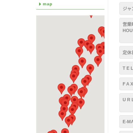
map
ジャン
営業時
HOU
定休日
T E 
F A 
U R 
E-MA