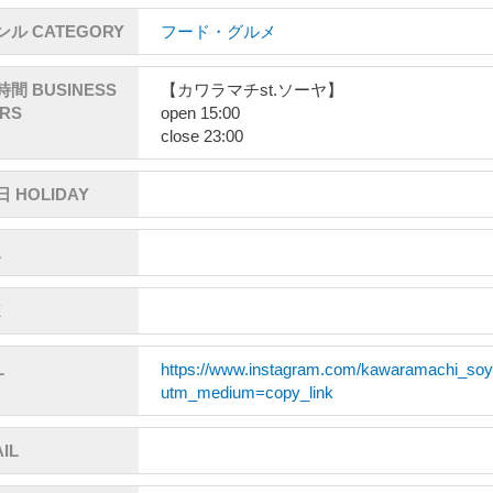
ル CATEGORY
フード・グルメ
間 BUSINESS
【カワラマチst.ソーヤ】
RS
open 15:00
close 23:00
 HOLIDAY
L
X
L
https://www.instagram.com/kawaramachi_soy
utm_medium=copy_link
IL