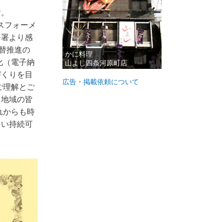
す。
スフォーメ
務署より感
替推進の
かに料理
化（電子納
山よし四条河原町店
づくりを目
広告・掲載依頼について
ご理解とご
る地域の皆
れからも時
しい持続可