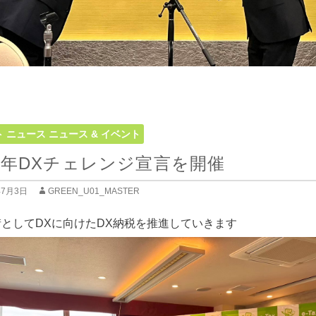
ト
ニュース
ニュース & イベント
25年DXチェレンジ宣言を開催
年7月3日
GREEN_U01_MASTER
としてDXに向けたDX納税を推進していきます