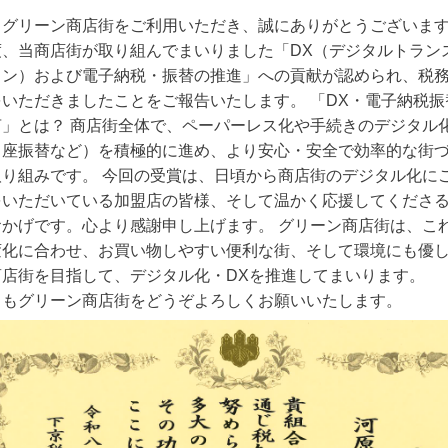
もグリーン商店街をご利用いただき、誠にありがとうございま
度、当商店街が取り組んでまいりました「DX（デジタルトラン
ョン）および電子納税・振替の推進」への貢献が認められ、税
をいただきましたことをご報告いたします。 「DX・電子納税振
言」とは？ 商店街全体で、ペーパーレス化や手続きのデジタル
口座振替など）を積極的に進め、より安心・安全で効率的な街
取り組みです。 今回の受賞は、日頃から商店街のデジタル化に
をいただいている加盟店の皆様、そして温かく応援してくださ
おかげです。心より感謝申し上げます。 グリーン商店街は、こ
変化に合わせ、お買い物しやすい便利な街、そして環境にも優
商店街を目指して、デジタル化・DXを推進してまいります。
ともグリーン商店街をどうぞよろしくお願いいたします。