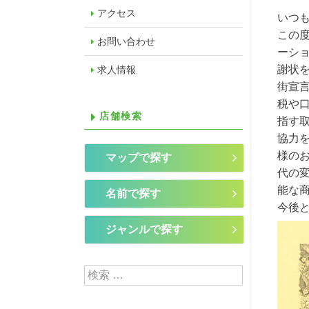
アクセス
いつ
この
お問い合わせ
ーシ
謝状
求人情報
街宣
税や
店舗検索
指す
協力
様の
マップで探す
代の
能な
名前で探す
今後
ジャンルで探す
検索: