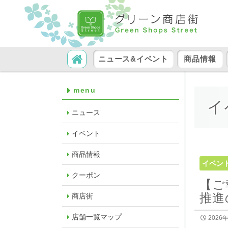
コンテンツへ移動
検索
ニュース&イベント
商品情報
menu
イ
ニュース
イベント
商品情報
イベン
クーポン
【ご
推進
商店街
店舗一覧マップ
2026