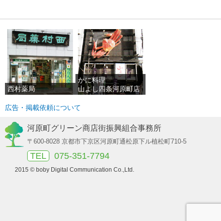
かに料理
西村薬局
山よし四条河原町店
広告・掲載依頼について
河原町グリーン商店街振興組合事務所
〒600-8028 京都市下京区河原町通松原下ル植松町710-5
TEL
075-351-7794
2015 © boby Digital Communication Co.,Ltd.