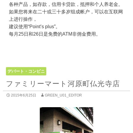
各种产品，如存款，信用卡贷款，抵押和个人养老金。
如果您将来在二十或三十多岁组成帐户，可以在互联网
上进行操作，
建议使用“Point’s plus”。
每月25日和26日是免费的ATM非佣金费用。
デパート・コンビニ
ファミリーマート河原町仏光寺店
2015年6月25日
GREEN_U01_EDITOR