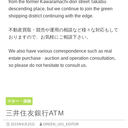
from the former Kawaramachi-dori street Takatsu
descending place, but we continue to join the green
shopping district continuing with the edge.
不動産買取・競売や運用の相談など様々な対応もして
おりますので、お気軽にご相談下さい。
We also have various correspondence such as real
estate purchase · auction and operation consultation,
so please do not hesitate to consult us.
マネー・保険
三井住友銀行ATM
2015年6月25日
GREEN_U01_EDITOR