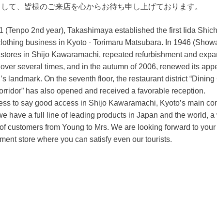
として、皆様のご来店を心からお待ち申し上げております。
1 (Tenpo 2nd year), Takashimaya established the first Iida Shich
lothing business in Kyoto · Torimaru Matsubara. In 1946 (Show
 stores in Shijo Kawaramachi, repeated refurbishment and expa
 over several times, and in the autumn of 2006, renewed its ap
’s landmark. On the seventh floor, the restaurant district “Dinin
rridor” has also opened and received a favorable reception.
ss to say good access in Shijo Kawaramachi, Kyoto’s main co
we have a full line of leading products in Japan and the world, a
of customers from Young to Mrs. We are looking forward to your v
ment store where you can satisfy even our tourists.