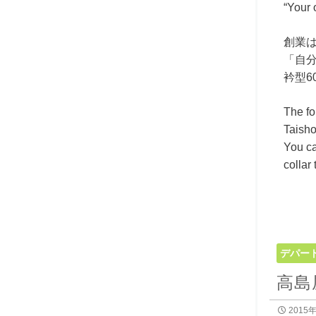
“Your 
創業
「自
衿型6
The fo
Taisho
You ca
collar
デパー
高島
2015