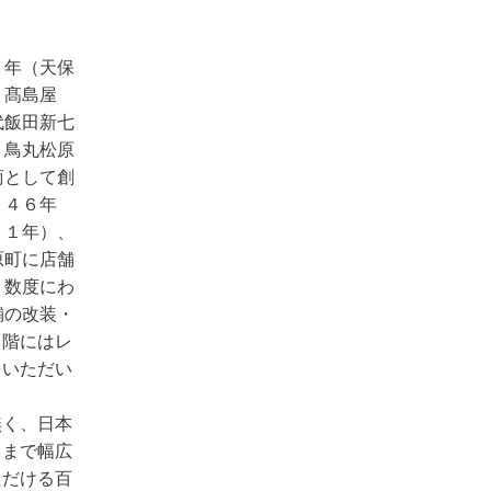
１年（天保
、髙島屋
代飯田新七
・鳥丸松原
商として創
９４６年
２１年）、
原町に店舗
、数度にわ
舗の改装・
７階にはレ
をいただい
無く、日本
々まで幅広
ただける百