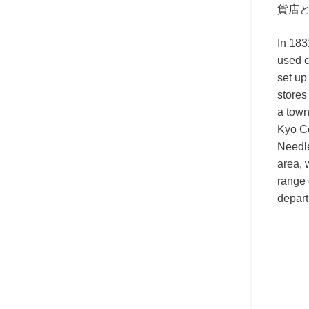
貨店
In 183
used c
set up
stores
a town
Kyo Co
Needle
area, 
range 
depart