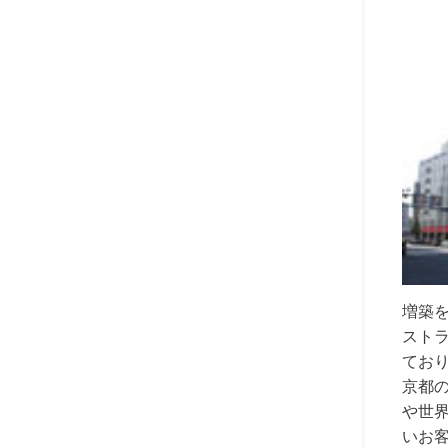
増築
スト
てお
京都
や世
いお