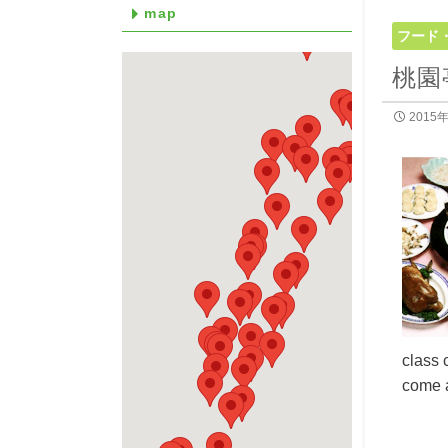
map
フード
桃園
2015
class 
come a