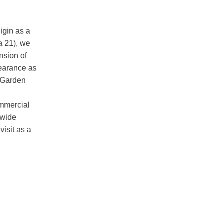
igin as a
a 21), we
nsion of
pearance as
g Garden
mmercial
 wide
isit as a