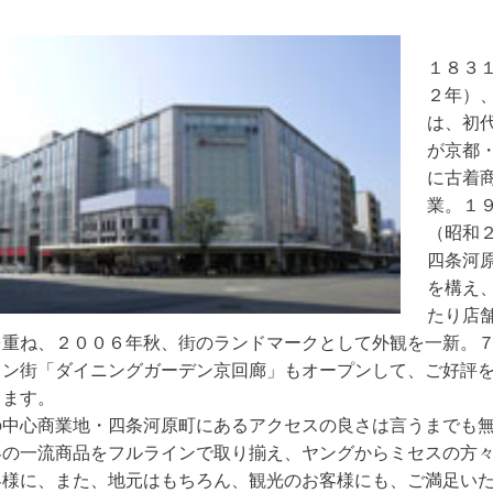
１８３
２年）
は、初
が京都
に古着
業。１
（昭和
四条河
を構え
たり店
を重ね、２００６年秋、街のランドマークとして外観を一新。
ラン街「ダイニングガーデン京回廊」もオープンして、ご好評
ります。
の中心商業地・四条河原町にあるアクセスの良さは言うまでも
界の一流商品をフルラインで取り揃え、ヤングからミセスの方
客様に、また、地元はもちろん、観光のお客様にも、ご満足い