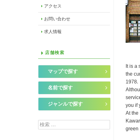
アクセス
お問い合わせ
求人情報
店舗検索
It is 
マップで探す
the cu
1978.
名前で探す
Althou
servic
ジャンルで探す
you if 
At the
Kawara
検索:
green 