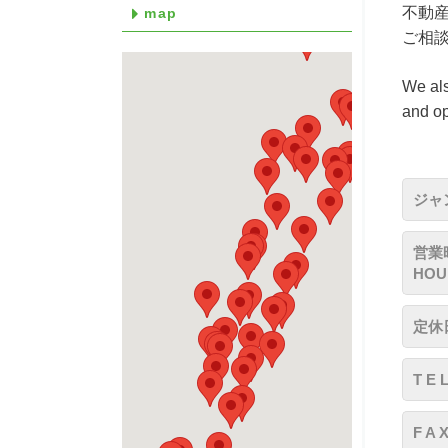
不動
map
ご相
We als
and op
ジャン
営業時
HOU
定休日
T E 
F A 