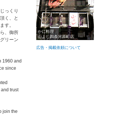
じっくり
頂く、と
います。
かに料理
ら、御所
山よし四条河原町店
グリーン
広告・掲載依頼について
 in 1960 and
ce since
nted
 and trust
 join the