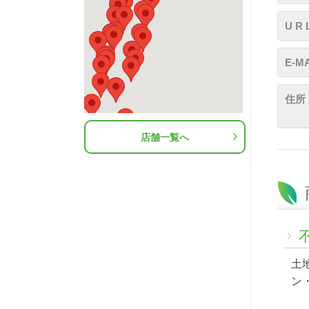
U R 
E-MA
住所 
店舗一覧へ
土
ン