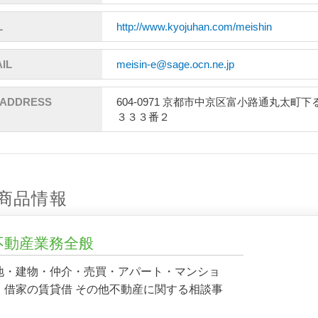
L
http://www.kyojuhan.com/meishin
IL
meisin-e@sage.ocn.ne.jp
ADDRESS
604-0971 京都市中京区富小路通丸太町
３３３番２
商品情報
不動産業務全般
地・建物・仲介・売買・アパート・マンショ
・借家の賃貸借 その他不動産に関する相談事