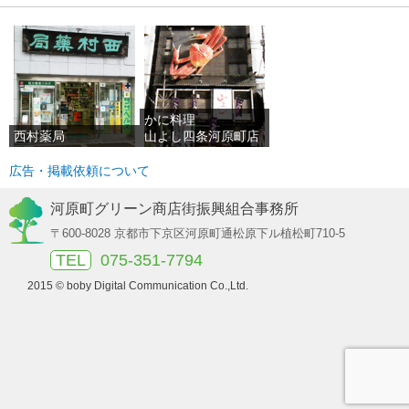
かに料理
西村薬局
山よし四条河原町店
広告・掲載依頼について
河原町グリーン商店街振興組合事務所
〒600-8028 京都市下京区河原町通松原下ル植松町710-5
TEL
075-351-7794
2015 © boby Digital Communication Co.,Ltd.