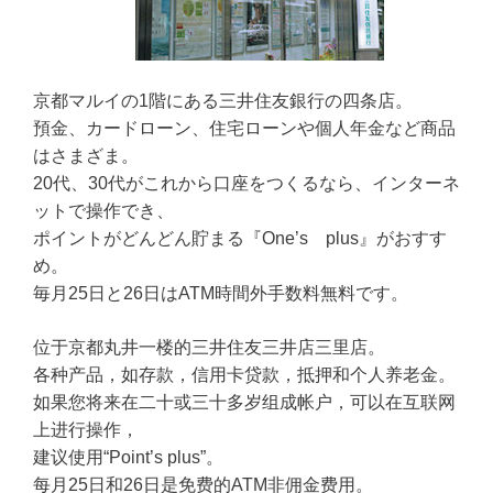
京都マルイの1階にある三井住友銀行の四条店。
預金、カードローン、住宅ローンや個人年金など商品
はさまざま。
20代、30代がこれから口座をつくるなら、インターネ
ットで操作でき、
ポイントがどんどん貯まる『One’s plus』がおすす
め。
毎月25日と26日はATM時間外手数料無料です。
位于京都丸井一楼的三井住友三井店三里店。
各种产品，如存款，信用卡贷款，抵押和个人养老金。
如果您将来在二十或三十多岁组成帐户，可以在互联网
上进行操作，
建议使用“Point’s plus”。
每月25日和26日是免费的ATM非佣金费用。