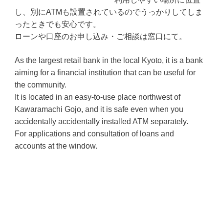
し、別にATMも設置されているのでうっかりしてしま
ったときでも安心です。
ローンや口座のお申し込み・ご相談は窓口にて。
As the largest retail bank in the local Kyoto, it is a bank
aiming for a financial institution that can be useful for
the community.
It is located in an easy-to-use place northwest of
Kawaramachi Gojo, and it is safe even when you
accidentally accidentally installed ATM separately.
For applications and consultation of loans and
accounts at the window.