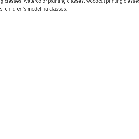
ng classes, watercolor painting classes, woodcut printing classe
s, children’s modeling classes.