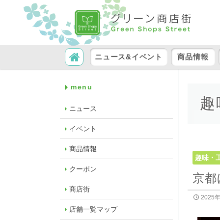
コンテンツへ移動
検索
ニュース&イベント
商品情報
menu
趣
ニュース
イベント
商品情報
趣味・
クーポン
京都
商店街
2025
店舗一覧マップ