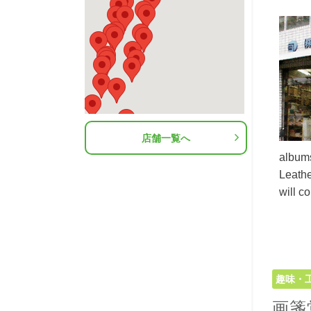
店舗一覧へ
albums
Leathe
will c
趣味・
画箋