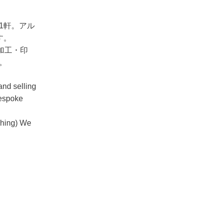
1軒。アル
す。
加工・印
。
nd selling
bespoke
ushing) We