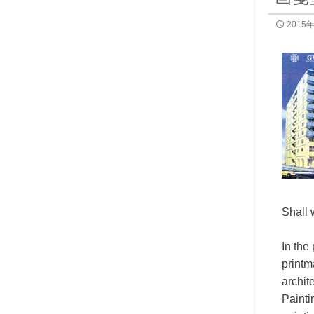
2015
Shall 
In the
printm
archit
Painti