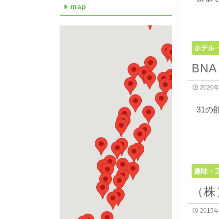
map
ホテル
BNA
2020
31
趣味・
（株
2015